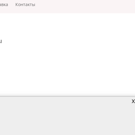
авка
Контакты
u
X