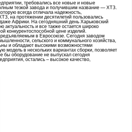
едприятии, требовались все новые и новые
полным тезкой завода и получившим название — ХТЗ.
которую всегда отличала надежность,
ТЗ, на протяжении десятилетий пользовались
и даже Африки. На сегодняшний день Харьковский
ю актуальность и все также остается широко
ой конкурентоспособной цене изделий.
 предъявляемым в Евросоюзе. Сегодня заводом
ышленности, сельского и коммунального хозяйства,
льны и обладают высокими возможностями
ю модель в нескольких вариантах сборки, позволяет
ое бы оборудование не выпускал сегодня
дприятия, остались – высокое качество,