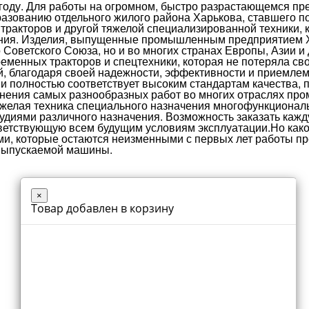
 году. Для работы на огромном, быстро разрастающемся пр
бразованию отдельного жилого района Харькова, ставшего 
тракторов и другой тяжелой специализированной техники, 
ния. Изделия, выпущенные промышленным предприятием Х
Советского Союза, но и во многих странах Европы, Азии 
еменных тракторов и спецтехники, которая не потеряла сво
й, благодаря своей надежности, эффективности и приемлем
и полностью соответствует высоким стандартам качества,
ния самых разнообразных работ во многих отраслях пром
тяжелая техника специального назначения многофункциона
диями различного назначения. Возможность заказать кажду
тветствующую всем будущим условиям эксплуатации.Но как
и, которые остаются неизменными с первых лет работы пре
 выпускаемой машины.
×
Товар добавлен в корзину