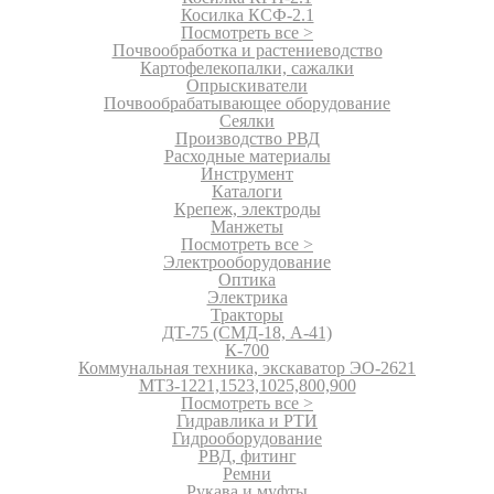
Косилка КСФ-2.1
Посмотреть все >
Почвообработка и растениеводство
Картофелекопалки, сажалки
Опрыскиватели
Почвообрабатывающее оборудование
Сеялки
Производство РВД
Расходные материалы
Инструмент
Каталоги
Крепеж, электроды
Манжеты
Посмотреть все >
Электрооборудование
Оптика
Электрика
Тракторы
ДТ-75 (СМД-18, А-41)
К-700
Коммунальная техника, экскаватор ЭО-2621
МТЗ-1221,1523,1025,800,900
Посмотреть все >
Гидравлика и РТИ
Гидрооборудование
РВД, фитинг
Ремни
Рукава и муфты