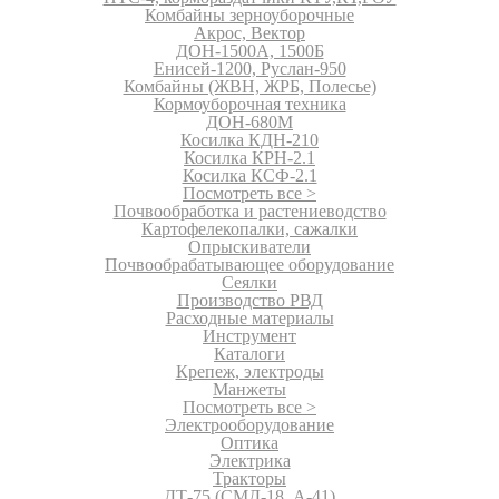
Комбайны зерноуборочные
Акрос, Вектор
ДОН-1500А, 1500Б
Енисей-1200, Руслан-950
Комбайны (ЖВН, ЖРБ, Полесье)
Кормоуборочная техника
ДОН-680М
Косилка КДН-210
Косилка КРН-2.1
Косилка КСФ-2.1
Посмотреть все >
Почвообработка и растениеводство
Картофелекопалки, сажалки
Опрыскиватели
Почвообрабатывающее оборудование
Сеялки
Производство РВД
Расходные материалы
Инструмент
Каталоги
Крепеж, электроды
Манжеты
Посмотреть все >
Электрооборудование
Оптика
Электрика
Тракторы
ДТ-75 (СМД-18, А-41)