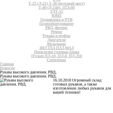
Т-25 (Д-21),Т-30 (ведущий мост)
Т-40 (Д-144), ЛТЗ-60
ТДТ-55
ЮМЗ
Гидравлика и РТИ
Гидрооборудование
РВД, фитинг
Ремни
Рукава и муфты
Двигатели
Вкладыши
ЗИЛ,ГАЗ,ПАЗ,МАЗ
Прокладки головки блока
Пускач ПД-10, ПД-8, ПД-350
Сцепление
Главная
Новости
Рукава высокого давления. РВД,
Рукава высокого давления. РВД,
16.10.2018
Огромный склад
готовых рукавов, а также
изготовление любых рукавов для
вашей техники!