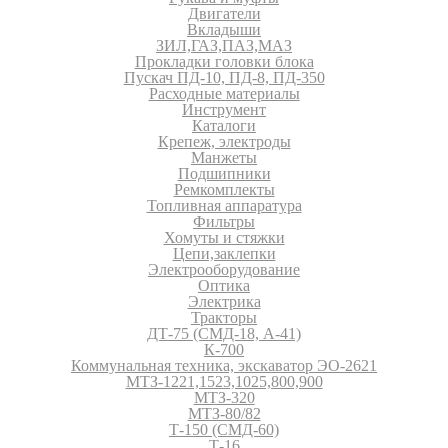
Двигатели
Вкладыши
ЗИЛ,ГАЗ,ПАЗ,МАЗ
Прокладки головки блока
Пускач ПД-10, ПД-8, ПД-350
Расходные материалы
Инструмент
Каталоги
Крепеж, электроды
Манжеты
Подшипники
Ремкомплекты
Топливная аппаратура
Фильтры
Хомуты и стяжки
Цепи,заклепки
Электрооборудование
Оптика
Электрика
Тракторы
ДТ-75 (СМД-18, А-41)
К-700
Коммунальная техника, экскаватор ЭО-2621
МТЗ-1221,1523,1025,800,900
МТЗ-320
МТЗ-80/82
Т-150 (СМД-60)
Т-16