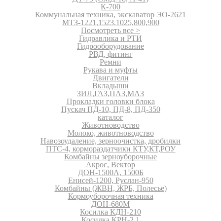
К-700
Коммунальная техника, экскаватор ЭО-2621
МТЗ-1221,1523,1025,800,900
Посмотреть все >
Гидравлика и РТИ
Гидрооборудование
РВД, фитинг
Ремни
Рукава и муфты
Двигатели
Вкладыши
ЗИЛ,ГАЗ,ПАЗ,МАЗ
Прокладки головки блока
Пускач ПД-10, ПД-8, ПД-350
каталог
Животноводство
Молоко, животноводство
Навозоудаление, зерноочистка, дробилки
ПТС-4, кормораздатчики КТУ,КТ,РОУ
Комбайны зерноуборочные
Акрос, Вектор
ДОН-1500А, 1500Б
Енисей-1200, Руслан-950
Комбайны (ЖВН, ЖРБ, Полесье)
Кормоуборочная техника
ДОН-680М
Косилка КДН-210
Косилка КРН-2.1